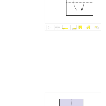
זהירות בדרכים
ונית והבית: האמן פול ג´קסון