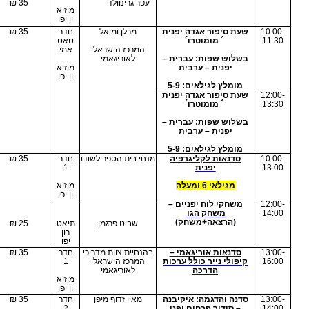
פירוט
בהנחיית
מיקו
עלות
ם
 הטאנבטה וסיפורי
נעמה עמית
אולם
35
₪
עם מיפן
תיאט
רון
לכל המשפחה
הדגמת בונסאי
חדר
ינטראקטיבית
2
עפר גרינוולד
35 ₪
מוזיא
ון יפו
סיפור אגדה יפנית
מרלן ומיאל
חדר
35 ₪
´ מומוטרו´
טאט
המרכז הישראלי
אמי
ש שפות: עברית –
לאוריגאמי
יפנית – ערבית
מוזיא
ון יפו
לץ לגילאים: 5-9
סיפור אגדה יפנית
´ מומוטרו´
ש שפות: עברית –