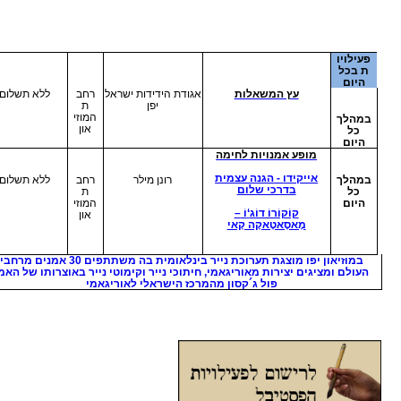
רון
אה: גנים יפניים
נעמה עמית
אולם
25 ₪
גן היפני בקיבוץ
תיאט
חפציבה
רון
צוות אמא"י
אולם
25 ₪
רצאה: אנימה
תיאט
רון
בע ואדם ביפן –
אריה קוץ
אולם
25₪
ות יפן כדמות נוף
תיאט
הולדתה
רון
ה: אוריגמי, עיצוב
מירי גולן
חדר
25 ₪
ואומנות
2
מוזיא
ון יפו
הרצאה: מנגה
צוות אמא"י
חדר
25₪
חיית צוות אמא"י
2