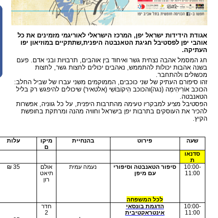
ישראל יפן, המרכז הישראלי לאוריגמי מזמינים את כל
יבל חגיגת הטאנבטה היפנית,שתתקיים במוזיאון יפו
צחית גשר ואיחוד בין אוהבים, תרבויות ובני אדם.
פעם
לות להתממש, נאהבים יכולים לחצות גשר, לחצות
ר.
ק של שני כוכבים, הממוקמים משני עברו של שביל החלב:
(נגה)
והכוכב הִיקוֹבּוֹשִי (אלטאיר) שיכולים להיפגש רק בליל
בקריו טעימה מהתרבות היפנית, על כל גווניה, אפשרות
ים בתרבות יפן בישראל וחוויה מהנה ומרתקת בחופשת