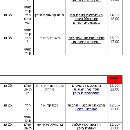
יפנית – ערבית
לץ לגילאים: 5-9
נאות לקליגרפיה
מנחי בית הספר לשודו
חדר
35 ₪
יפנית
1
ילאי 6 ומעלה
מוזיא
ון יפו
קי לוח יפניים –
משחק הגו
הרצאה+משחק)
שביט פרגמן
תיאט
25
₪
רון
יפו
נאות אוריגאמי –
בהנחיית צוות מדריכי
חדר
35 ₪
לי נייר כולל ערכות
המרכז הישראלי
1
הדרכה
לאוריגאמי
מוזיא
ון יפו
 והדגמה: איקיבנה
מאיו זדוף מיפן
חדר
35 ₪
ידור פרחים יפני
2
מוזיא
ון יפו
תפות בטקס תה
מיהו קטאוקה מיפן
חדר
35 ₪
פני כולל כיבוד
טאט
מתקים יפניים
אמי